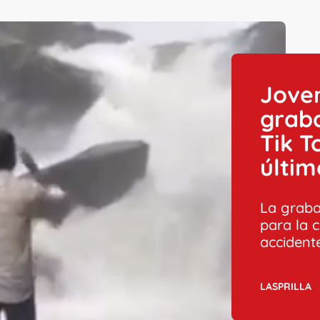
Jove
grab
Tik T
últim
La graba
para la 
accident
LASPRILLA