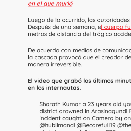
en el que murió
Luego de lo ocurrido, las autoridade
Después de una semana, e
l cuerpo f
metros de distancia del trágico accid
De acuerdo con medios de comunicació
la cascada provocó que el creador de
manera irreversible.
El video que grabó los últimos min
en los internautas.
Sharath Kumar a 23 years old y
district drowned in Arasinagundi F
incident caught on Camera by one
@hublimandi
@Becarefull19
@the