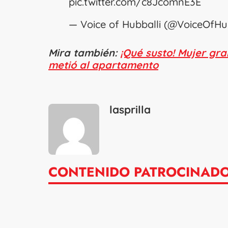
pic.twitter.com/c8JcomnE3E
— Voice of Hubballi (@VoiceOfHu
Mira también:
¡Qué susto! Mujer gr
metió al apartamento
lasprilla
CONTENIDO PATROCINAD