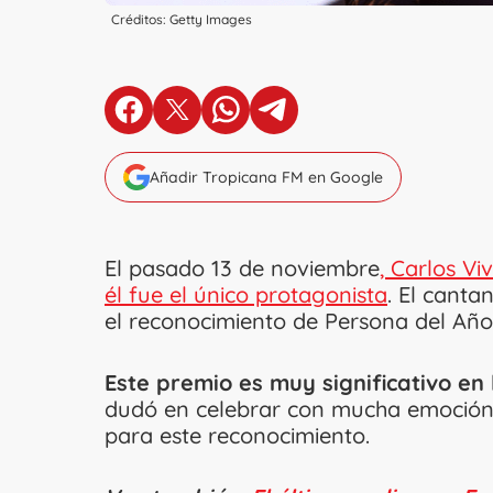
Créditos: Getty Images
en Facebook
en X
en Whatsapp
en Telegram
Añadir Tropicana FM en Google
El pasado 13 de noviembre
, Carlos Vi
él fue el único protagonista
. El canta
el reconocimiento de Persona del Año
Este premio es muy significativo en 
dudó en celebrar con mucha emoción 
para este reconocimiento.