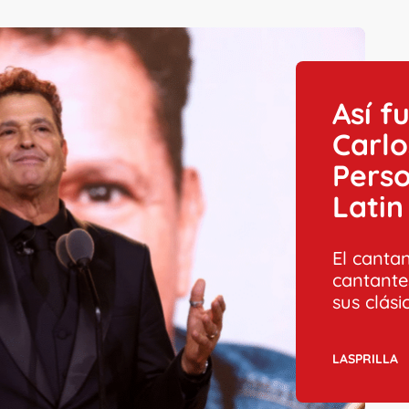
Así f
Carl
Perso
Lati
El canta
cantante
sus clási
LASPRILLA