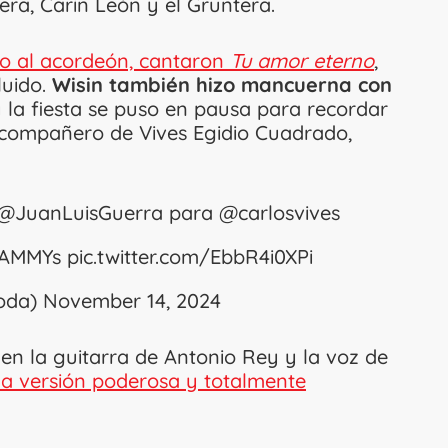
ra, Carin León y el Gruntera.
o al acordeón, cantaron
Tu amor eterno
,
luido.
Wisin también hizo mancuerna con
 la fiesta se puso en pausa para recordar
 compañero de Vives Egidio Cuadrado,
@JuanLuisGuerra
para
@carlosvives
RAMMYs
pic.twitter.com/EbbR4i0XPi
oda)
November 14, 2024
en la guitarra de Antonio Rey y la voz de
a versión poderosa y totalmente