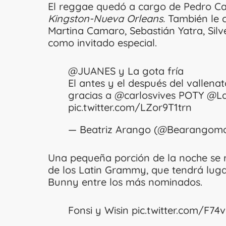
El reggae quedó a cargo de Pedro Ca
Kingston-Nueva Orleans.
También le c
Martina Camaro, Sebastián Yatra, Sil
como invitado especial.
@JUANES
y La gota fría
El antes y el después del vallen
gracias a
@carlosvives
POTY
@La
pic.twitter.com/LZor9T1trn
— Beatriz Arango (@Bearangom
Una pequeña porción de la noche se 
de los Latin Grammy, que tendrá luga
Bunny entre los más nominados.
Fonsi y Wisin
pic.twitter.com/F74