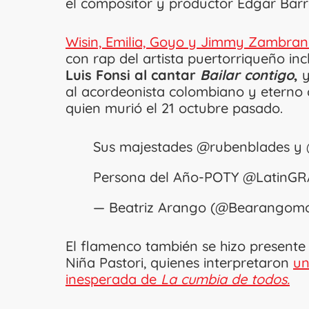
el compositor y productor Édgar Barre
Wisin, Emilia, Goyo y Jimmy Zambran
con rap del artista puertorriqueño inc
Luis Fonsi al cantar
Bailar contigo
,
y
al acordeonista colombiano y eterno
quien murió el 21 octubre pasado.
Sus majestades
@rubenblades
y
Persona del Año-POTY
@LatinG
— Beatriz Arango (@Bearangom
El flamenco también se hizo presente 
Niña Pastori, quienes interpretaron
un
inesperada de
La cumbia de todos.