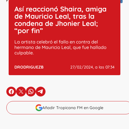
Así reaccionó Shaira, amiga
de Mauricio Leal, tras la
condena de Jhonier Leal;
“por fin”
La artista celebró el fallo en contra del
hermano de Mauricio Leal, que fue hallado
culpable.
DRODRIGUEZB
27/02/2024, a las 07:34
en Facebook
en X
en Whatsapp
en Telegram
Añadir Tropicana FM en Google