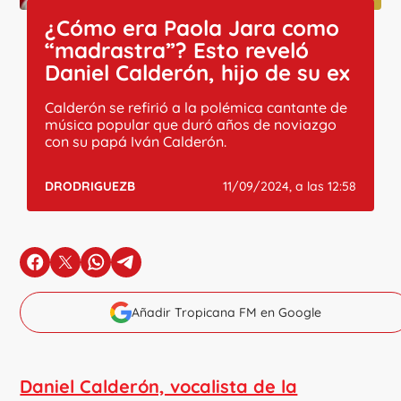
¿Cómo era Paola Jara como
“madrastra”? Esto reveló
Daniel Calderón, hijo de su ex
Calderón se refirió a la polémica cantante de
música popular que duró años de noviazgo
con su papá Iván Calderón.
DRODRIGUEZB
11/09/2024, a las 12:58
en Facebook
en X
en Whatsapp
en Telegram
Añadir Tropicana FM en Google
Daniel Calderón, vocalista de la