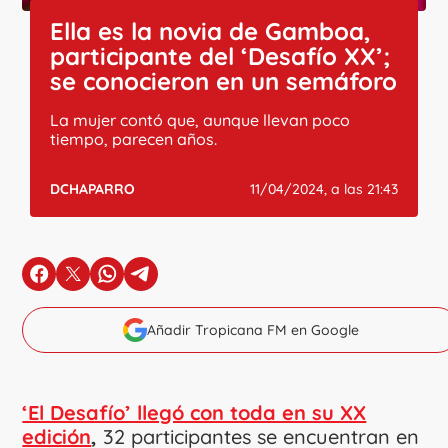
Ella es la novia de Gamboa,
participante del ‘Desafío XX’;
se conocieron en un semáforo
La mujer contó que, aunque llevan poco
tiempo, parecen años.
DCHAPARRO
11/04/2024, a las 21:43
en Facebook
en X
en Whatsapp
en Telegram
Añadir Tropicana FM en Google
‘El Desafío’ llegó con toda en su XX
edición
,
32 participantes se encuentran en