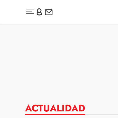
Desplegar menú principal
Inicia sesión o regístrate
Newsletter
Ir al contenido
ACTUALIDAD