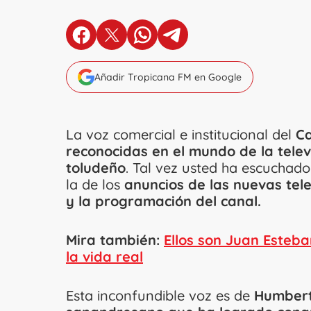
en Facebook
en X
en Whatsapp
en Telegram
Añadir Tropicana FM en Google
La voz comercial e institucional del
Ca
reconocidas en el mundo de la telev
toludeño
. Tal vez usted ha escuchado
la de los
anuncios de las nuevas tele
y la programación del canal.
Mira también:
Ellos son Juan Esteba
la vida real
Esta inconfundible voz es de
Humbert