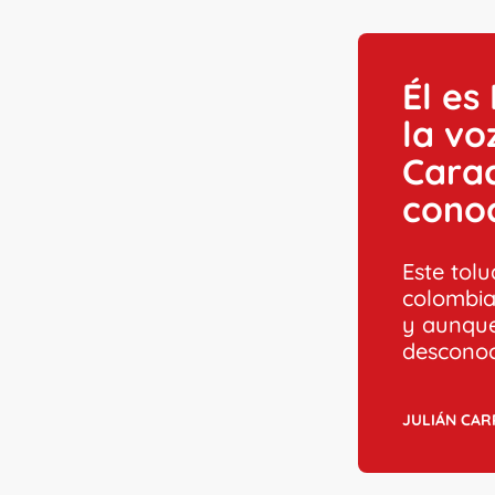
Él es
la vo
Cara
cono
Este tol
colombia
y aunque
desconoc
JULIÁN CA