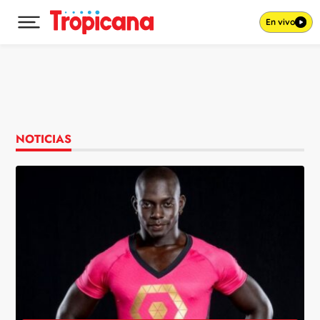
En vivo
Desplegar menú principal
Ir al contenido
NOTICIAS