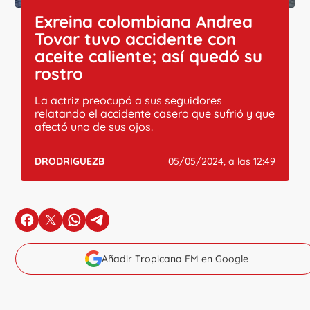
Exreina colombiana Andrea
Tovar tuvo accidente con
aceite caliente; así quedó su
rostro
La actriz preocupó a sus seguidores
relatando el accidente casero que sufrió y que
afectó uno de sus ojos.
DRODRIGUEZB
05/05/2024, a las 12:49
en Facebook
en X
en Whatsapp
en Telegram
Añadir Tropicana FM en Google