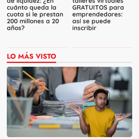
de liquidez: ¿En
talleres virtuales
cuánto queda la
GRATUITOS para
cuota si le prestan
emprendedores:
200 millones a 20
así se puede
años?
inscribir
LO MÁS VISTO