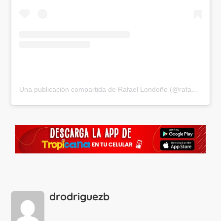
Una publicación compartida de Rafael Londoño (@rafaelactor)
drodriguezb