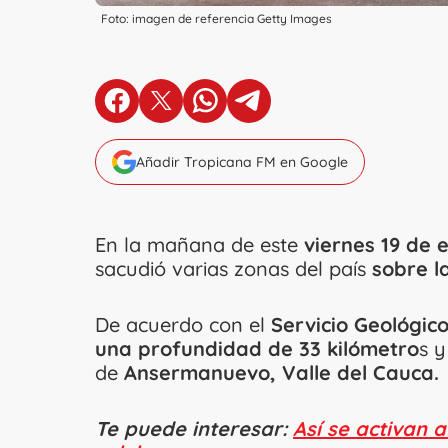
Foto: imagen de referencia Getty Images
en Facebook
en X
en Whatsapp
en Telegram
Añadir Tropicana FM en Google
En la mañana de este
viernes 19 de 
sacudió varias zonas del país
sobre la
De acuerdo con el
Servicio Geológic
una profundidad de 33 kilómetro
s y
de
Ansermanuevo, Valle del Cauca.
Te puede interesar:
Así se activan 