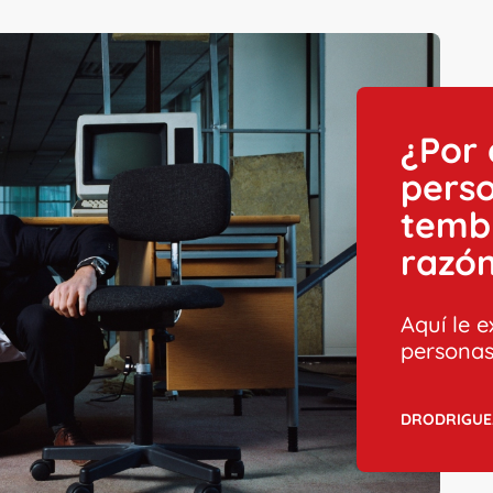
¿Por
perso
tembl
razó
Aquí le 
personas
DRODRIGUE