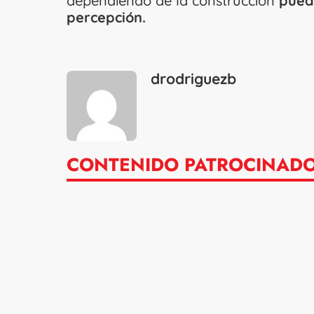
dependiendo de la construcción
puede
percepción.
drodriguezb
CONTENIDO PATROCINAD