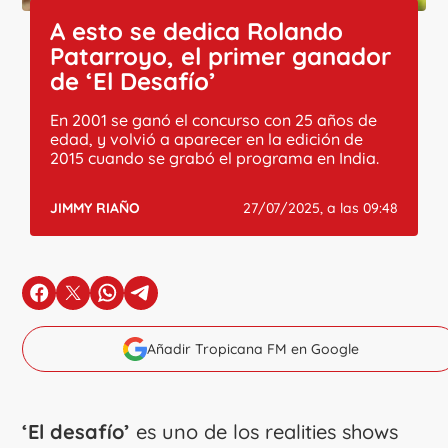
A esto se dedica Rolando
Patarroyo, el primer ganador
de ‘El Desafío’
En 2001 se ganó el concurso con 25 años de
edad, y volvió a aparecer en la edición de
2015 cuando se grabó el programa en India.
JIMMY RIAÑO
27/07/2025, a las 09:48
en Facebook
en X
en Whatsapp
en Telegram
Añadir Tropicana FM en Google
‘El desafío’
es uno de los realities shows