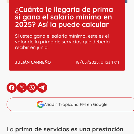
¿Cuánto le llegaría de prima
si gana el salario mínimo en
2025? Así la puede calcular
Si usted gana el salario mínimo, este es el
valor de la prima de servicios que debería
recibir en junio.
JULIÁN CARREÑO
18/05/2025, a las 17:11
en Facebook
en X
en Whatsapp
en Telegram
Añadir Tropicana FM en Google
La
prima de servicios es una prestación