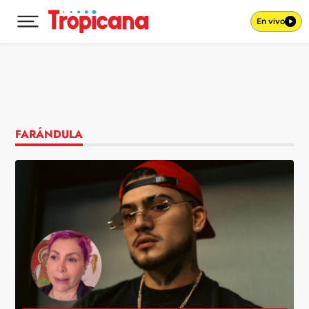
En vivo
Desplegar menú principal
Ir al contenido
FARÁNDULA