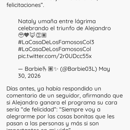
felicitaciones”.
Nataly umaña entre lágrima
celebrando el triunfo de Alejandro
🥹🧡🦊👏🏽
#LaCasaDeLosFamososCol3
#LaCasaDeLosFamososCol
pic.twitter.com/2r0UDcc55x
— Barbie🫰🏽✨ (@Barbie03L)
May
30, 2026
Días antes, ya había respondido un
comentario de un seguidor, afirmando que
si Alejandro ganara el programa su cara
sería “de felicidad”: “Siempre voy a
alegrarme por las cosas bonitas que les
pasan a las personas y más si son