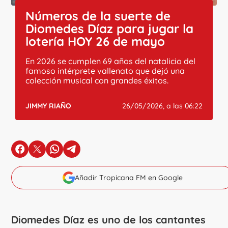
Números de la suerte de
Diomedes Díaz para jugar la
lotería HOY 26 de mayo
En 2026 se cumplen 69 años del natalicio del
famoso intérprete vallenato que dejó una
colección musical con grandes éxitos.
JIMMY RIAÑO
26/05/2026, a las 06:22
en Facebook
en X
en Whatsapp
en Telegram
Añadir Tropicana FM en Google
Diomedes Díaz
es uno de los cantantes