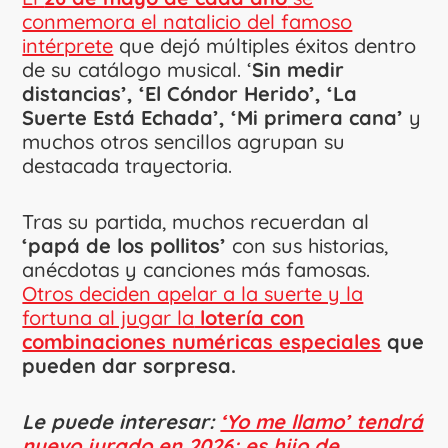
conmemora el natalicio del famoso
intérprete
que dejó múltiples éxitos dentro
de su catálogo musical. ‘
Sin medir
distancias’, ‘El Cóndor Herido’, ‘La
Suerte Está Echada’, ‘Mi primera cana’
y
muchos otros sencillos agrupan su
destacada trayectoria.
Tras su partida, muchos recuerdan al
‘papá de los pollitos’
con sus historias,
anécdotas y canciones más famosas.
Otros deciden apelar a la suerte y la
fortuna al jugar la
lotería con
combinaciones numéricas especiales
que
pueden dar sorpresa.
Le puede interesar:
‘Yo me llamo’ tendrá
nuevo jurado en 2026; es hijo de