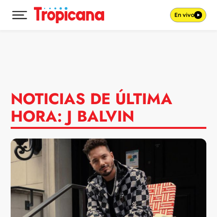
En vivo
Desplegar menú principal
Ir al contenido
NOTICIAS DE ÚLTIMA
HORA: J BALVIN