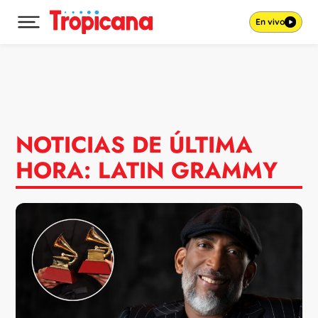
En vivo
Desplegar menú principal
Ir al contenido
NOTICIAS DE ÚLTIMA
HORA: LATIN GRAMMY