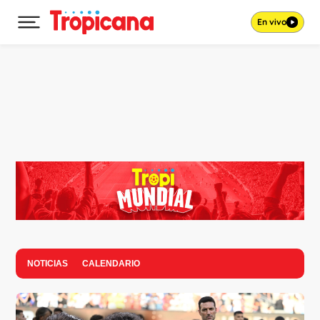
En vivo
Desplegar menú principal
Ir al contenido
NOTICIAS
CALENDARIO