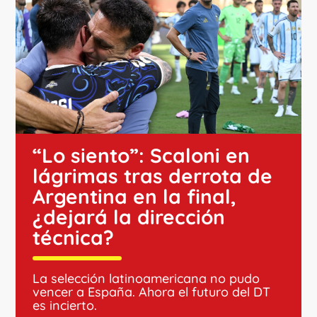
“Lo siento”: Scaloni en
lágrimas tras derrota de
Argentina en la final,
¿dejará la dirección
técnica?
La selección latinoamericana no pudo
vencer a España. Ahora el futuro del DT
es incierto.