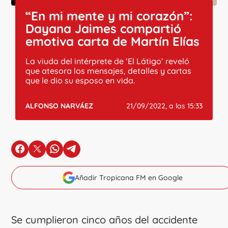
“En mi mente y mi corazón”:
Dayana Jaimes compartió
emotiva carta de Martín Elías
La viuda del intérprete de ‘El Látigo’ reveló
que atesora los mensajes, detalles y cartas
que le dio su esposo en vida.
ALFONSO NARVÁEZ
21/09/2022, a las 15:33
en Facebook
en X
en Whatsapp
en Telegram
Añadir Tropicana FM en Google
Se cumplieron cinco años del accidente