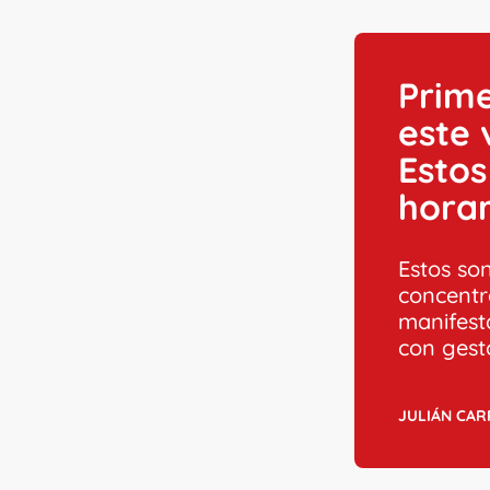
Prime
este 
Estos
horar
Estos son
concentr
manifest
con gest
JULIÁN CA