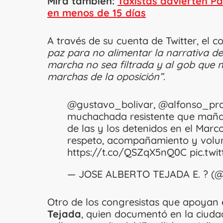
Mira también:
Taxistas advierten Pa
en menos de 15 días
A través de su cuenta de Twitter, el 
paz para no alimentar la narrativa de
marcha no sea filtrada y al gob que
marchas de la oposición”
.
@gustavo_bolivar
,
@alfonso_pr
muchachada resistente que mañana
de las y los detenidos en el Marco
respeto, acompañamiento y volun
https://t.co/QSZqX5nQ0C
pic.tw
— JOSE ALBERTO TEJADA E. ?️ (@
Otro de los congresistas que apoyan 
Tejada
, quien documentó en la ciudad