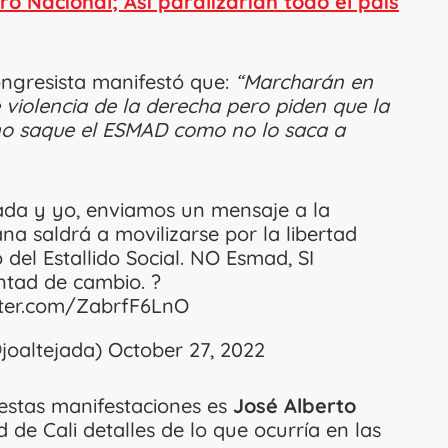
ro Nacional; Así paralizarían todo el país
congresista manifestó que:
“Marcharán en
 violencia de la derecha pero piden que la
 no saque el ESMAD como no lo saca a
ada
y yo, enviamos un mensaje a la
 saldrá a movilizarse por la libertad
 del Estallido Social. NO Esmad, SI
tad de cambio. ?️
itter.com/ZabrfF6LnO
joaltejada)
October 27, 2022
estas manifestaciones es
José Alberto
 de Cali detalles de lo que ocurría en las