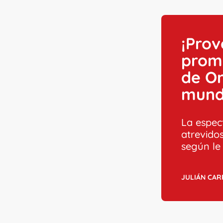
¡Prov
prom
de On
mund
La espec
atrevidos
según le
JULIÁN CA