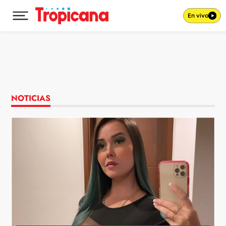
En vivo
Desplegar menú principal
Ir al contenido
NOTICIAS