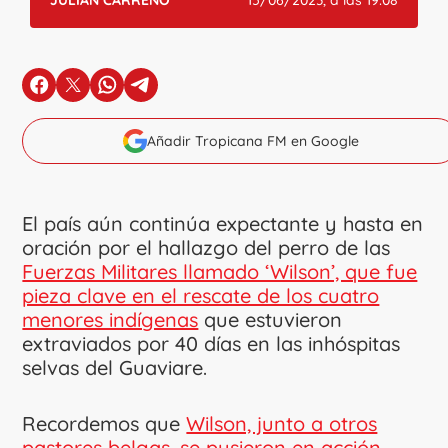
JULIÁN CARREÑO
15/06/2023, a las 19:08
en Facebook
en X
en Whatsapp
en Telegram
Añadir Tropicana FM en Google
El país aún continúa expectante y hasta en
oración por el hallazgo del perro de las
Fuerzas Militares llamado ‘Wilson’, que fue
pieza clave en el rescate de los cuatro
menores indígenas
que estuvieron
extraviados por 40 días en las inhóspitas
selvas del Guaviare.
Recordemos que
Wilson, junto a otros
pastores belgas, se pusieron en acción