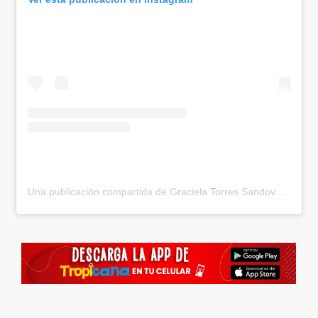
Una publicación compartida de Graciela Torres Sandoval (@negracandelaoficial)