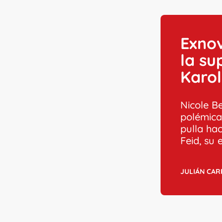
Exnov
la su
Karol
Nicole B
polémica
pulla hac
Feid, su 
JULIÁN CA