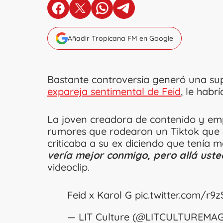
en Facebook
en X
en Whatsapp
en Telegram
Añadir Tropicana FM en Google
Bastante controversia generó una su
expareja sentimental de Feid
, le habr
La joven creadora de contenido y emp
rumores que rodearon un Tiktok que s
criticaba a su ex diciendo que tenía 
vería mejor conmigo, pero allá uste
videoclip.
Feid x Karol G
pic.twitter.com/r9
— LIT Culture (@LITCULTUREMA