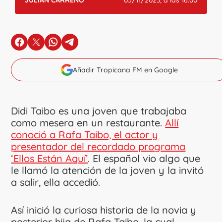
JULIÁN CARREÑO
05/11/2023, a las 16:00
en Facebook
en X
en Whatsapp
en Telegram
Añadir Tropicana FM en Google
Didi Taibo es una joven que trabajaba
como mesera en un restaurante.
Allí
conoció a Rafa Taibo, el actor y
presentador del recordado programa
‘Ellos Están Aquí’
. El español vio algo que
le llamó la atención de la joven y la invitó
a salir, ella accedió.
Así inició la curiosa historia de la novia y
posterior hija de Rafa Taibo, la cual