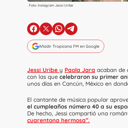
Foto: Instagram Jessi Uribe
en Facebook
en X
en Whatsapp
en Telegram
Añadir Tropicana FM en Google
Jessi Uribe
y
Paola Jara
acaban de d
con las que
celebraron su primer an
unos días en Cancún, México en donde
El cantante de música popular aprov
el cumpleaños número 40 a su espo
De hecho, Jessi compartió una románti
cuarentona hermosa”.