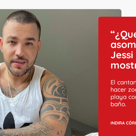
“¿Qué
asoma
Jessi
mostr
El canta
hacer zo
playa co
baño.
INDIRA CÓ