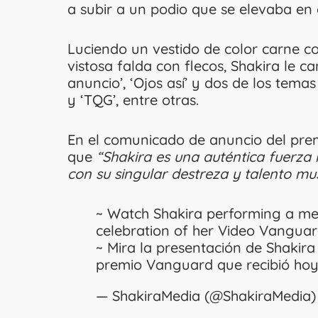
a subir a un podio que se elevaba en e
Luciendo un vestido de color carne c
vistosa falda con flecos, Shakira le ca
anuncio’, ‘Ojos así’ y dos de los temas
y ‘TQG’, entre otras.
En el comunicado de anuncio del pre
que
“Shakira es una auténtica fuerza
con su singular destreza y talento mus
~ Watch Shakira performing a med
celebration of her Video Vangua
~ Mira la presentación de Shakira
premio Vanguard que recibió ho
— ShakiraMedia (@ShakiraMedia