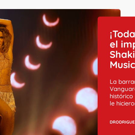
¡Toda
el im
Shaki
Musi
La barran
Vanguardi
históric
le hicie
DRODRIGUE