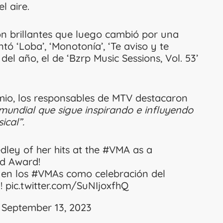
l aire.
on brillantes que luego cambió por una
ntó ‘Loba’, ‘Monotonía’, ‘Te aviso y te
 del año, el de ‘Bzrp Music Sessions, Vol. 53’
mio, los responsables de MTV destacaron
 mundial que sigue inspirando e influyendo
ical”.
ley of her hits at the
#VMA
as a
rd Award!
 en los
#VMAs
como celebración del
y!
pic.twitter.com/SuNIjoxfhQ
)
September 13, 2023