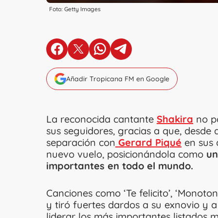
Foto: Getty Images
en Facebook
en X
en Whatsapp
en Telegram
Añadir Tropicana FM en Google
La reconocida cantante
Shakira
no pa
sus seguidores, gracias a que, desde
separación con
Gerard Piqué
en sus 
nuevo vuelo, posicionándola como
un
importantes en todo el mundo.
Canciones como ‘Te felicito’, ‘Monoton
y tiró fuertes dardos a su exnovio y 
liderar los más importantes listados 