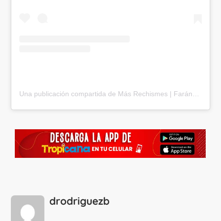
Una publicación compartida de Más Rechismes | Farándula – Música – Tendencia (@masrechismes)
drodriguezb