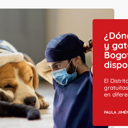
¿Dónd
y gat
Bogo
disp
El Distr
gratuitas
en difere
PAULA JIMÉ