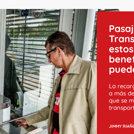
Pasaj
Trans
estos
benef
pued
La recarg
a más de
que se m
transport
JIMMY RIAÑ