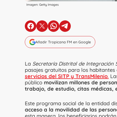
Imagen: Getty Images
en Facebook
en X
en Whatsapp
en Telegram
Añadir Tropicana FM en Google
La
Secretaría Distrital de Integración 
pasajes gratuitos para los habitantes
servicios del SITP y TransMilenio
.
Las
público
movilizan millones de person
trabajo, de estudio, citas médicas, 
Este programa social de la entidad dist
acceso a la movilidad de las person
esta manera, los beneficiarios podrá