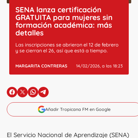
SENA lanza certificación
GRATUITA para mujeres sin
formación académica: más
detalles
Las inscripciones se abrieron el 12 de febrero
y se cierran el 26, así que está a tiempo.
MARGARITA CONTRERAS
14/02/2026, a las 18:23
en Facebook
en X
en Whatsapp
en Telegram
Añadir Tropicana FM en Google
El Servicio Nacional de Aprendizaje (SENA)