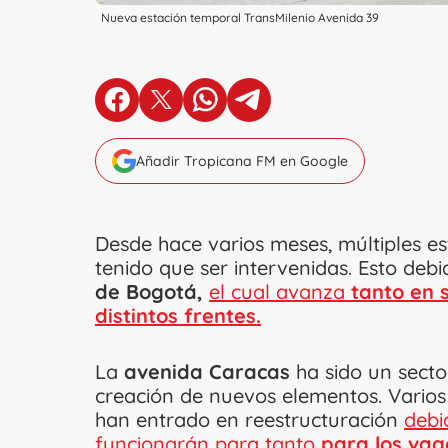
Nueva estación temporal TransMilenio Avenida 39
en Facebook
en X
en Whatsapp
en Telegram
Añadir Tropicana FM en Google
Desde hace varios meses, múltiples e
tenido que ser intervenidas. Esto deb
de Bogotá,
el cual avanza
tanto en 
distintos frentes.
La
avenida Caracas
ha sido un secto
creación de nuevos elementos. Varios 
han entrado en reestructuración
debi
funcionarán para tanto
para los vag