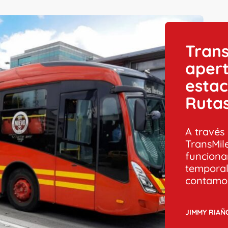
Trans
aper
estac
Ruta
A través 
TransMil
funciona
temporal
contamo
JIMMY RIAÑ