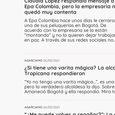
Claudia López respondió mensaje a
Epa Colombia, pero la empresaria 
quedó muy contenta
A Epa Colombia hace unos días le cerrar
una de sus peluquerías en Bogotá. De
acuerdo con la empresaria se la están
“montando” y no la quieren dejar trabaja
en paz. A través de sus redes sociales no..
AGARCIAMO
26/03/2021
¿Si tiene una varita mágica? La alc
Tropicana respondieron
“Yo no tengo una varita mágica…”, es una
pero la verdadera alcaldesa la dijo. Sob
Amaneció Bogotá y ella respondió. Mira ta
AGARCIAMO
26/03/2021
“¿Me puede volver a regañar?”: La 