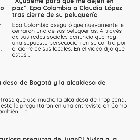
“Ayúdeme para que me dejen en
no
paz”: Epa Colombia a Claudia López
tras cierre de su peluquería
on
Epa Colombia aseguró que nuevamente le
cerraron una de sus peluquerías. A través
de sus redes sociales denunció que hay
r
una supuesta persecución en su contra por
.
el cierre de sus locales. En el video dijo que
estos...
aldesa de Bogotá y la alcaldesa de
 frase que usa mucho la alcaldesa de Tropicana,
re esto le preguntaron en una entrevista en Cómo
mbién: La...
curiosa pregunta de JuanDi Alvira a la