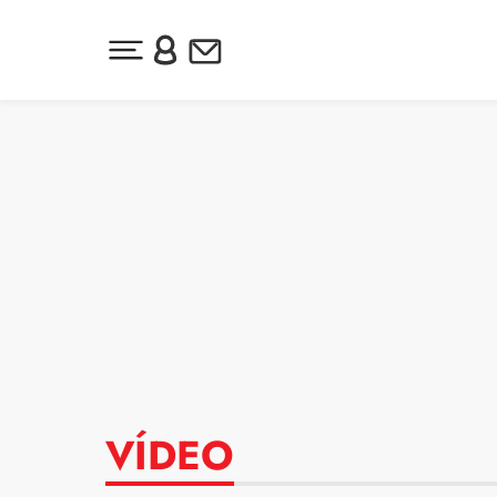
Desplegar menú principal
Inicia sesión o regístrate
Newsletter
Ir al contenido
VÍDEO