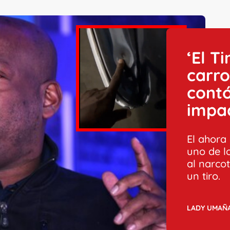
‘El T
carro
cont
impa
El ahora
uno de l
al narco
un tiro.
LADY UMAÑ