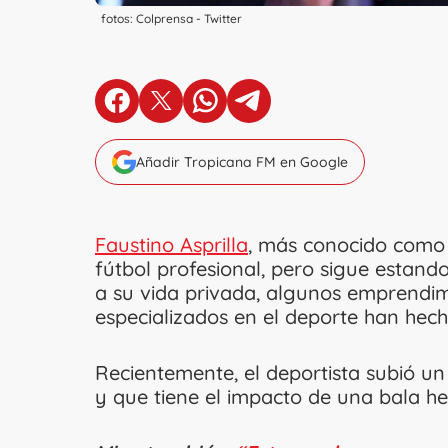
fotos: Colprensa - Twitter
en Facebook
en X
en Whatsapp
en Telegram
Añadir Tropicana FM en Google
Faustino Asprilla
, más conocido com
fútbol profesional, pero sigue estand
a su vida privada, algunos emprendim
especializados en el deporte han hech
Recientemente, el deportista subió un
y que tiene el impacto de una bala h