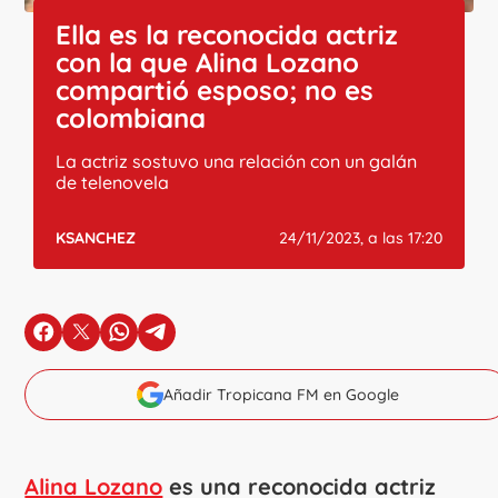
Ella es la reconocida actriz
con la que Alina Lozano
compartió esposo; no es
colombiana
La actriz sostuvo una relación con un galán
de telenovela
KSANCHEZ
24/11/2023, a las 17:20
en Facebook
en X
en Whatsapp
en Telegram
Añadir Tropicana FM en Google
Alina Lozano
es una reconocida actriz