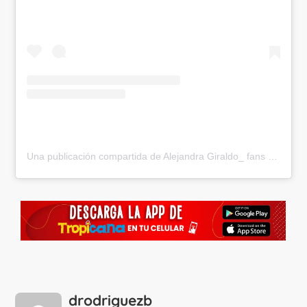
Una publicación compartida de Alejandra Giraldo_ fans (@alegiraldo_fans)
drodriguezb