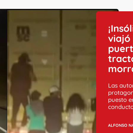
¡Insó
viajó
puer
tract
morr
Las auto
protagon
puesto en
conducto
ALFONSO N