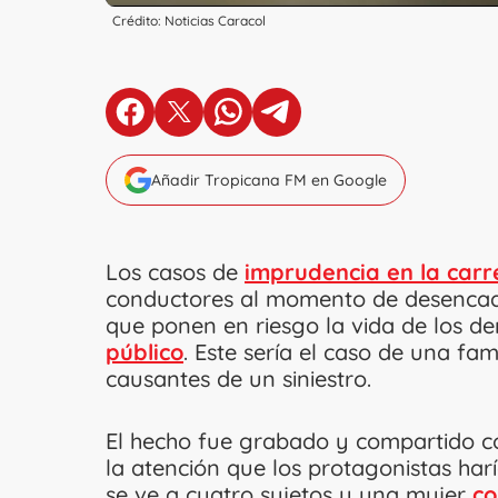
Crédito: Noticias Caracol
en Facebook
en X
en Whatsapp
en Telegram
Añadir Tropicana FM en Google
Los casos de
imprudencia en la carr
conductores al momento de desencade
que ponen en riesgo la vida de los d
público
. Este sería el caso de una fam
causantes de un siniestro.
El hecho fue grabado y compartido 
la atención que los protagonistas har
se ve a cuatro sujetos y una mujer
co