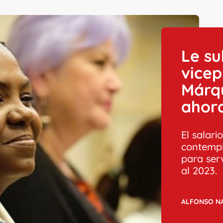
Le su
vicep
Márqu
ahor
El salari
contempl
para ser
al 2023.
ALFONSO N