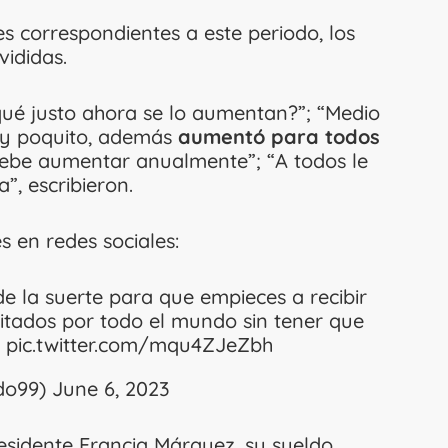
s correspondientes a este periodo, los
vididas.
qué justo ahora se lo aumentan?”; “Medio
uy poquito, además
aumentó para todos
 debe aumentar anualmente”; “A todos le
”, escribieron.
s en redes sociales:
 la suerte para que empieces a recibir
imitados por todo el mundo sin tener que
!
pic.twitter.com/mqu4ZJeZbh
do99)
June 6, 2023
esidente Francia Márquez, su sueldo