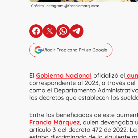
Crédito: Instagram @franciamarquezm
en Facebook
en X
en Whatsapp
en Telegram
Añadir Tropicana FM en Google
El
Gobierno Nacional
oficializó el
aum
correspondiente al 2023, a través del 
como el Departamento Administrativo d
los decretos que establecen los sueldo
Entre los beneficiados de este aume
Francia Márquez
, quien devengaba 
artículo 3 del decreto 472 de 2022. L
estaba discriminado de la siguiente m