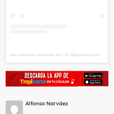
Una publicación compartida de J I M (@jimvelasquezoficial)
Alfonso Narváez