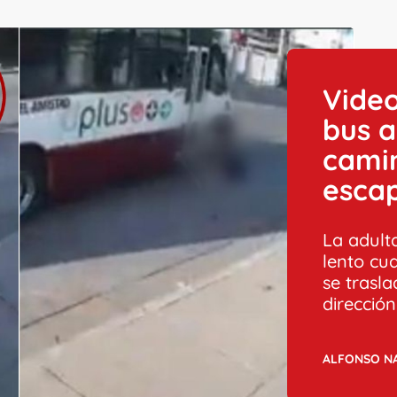
Vide
bus a
camin
escap
La adult
lento cu
se trasl
dirección
ALFONSO N