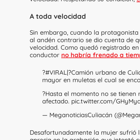
A toda velocidad
Sin embargo, cuando la protagonista 
al andén contrario se dio cuenta de qu
velocidad. Como quedó registrado en v
conductor
no habría frenado a tiem
?
#VIRAL
|?Camión urbano de Culi
mayor en muletas el cual se enco
?Hasta el momento no se tienen r
afectado.
pic.twitter.com/GHyMy
— MeganoticiasCuliacán (@Mega
Desafortunadamente la mujer sufrió l
aprecia en la grabación que intentó co