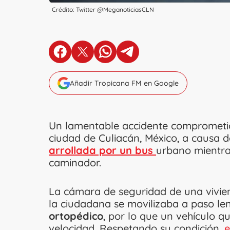
Crédito: Twitter @MeganoticiasCLN
en Facebook
en X
en Whatsapp
en Telegram
Añadir Tropicana FM en Google
Un lamentable accidente comprometió
ciudad de Culiacán, México, a causa 
arrollada por un bus
urbano mientras
caminador.
La cámara de seguridad de una vivie
la ciudadana se movilizaba a paso le
ortopédico
, por lo que un vehículo qu
velocidad. Respetando su condición,
e