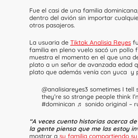
Fue el casi de una familia dominican
dentro del avión sin importar cualquie
otros pasajeros.
La usuaria de
Tiktok Analisia Reyes
fu
familia en pleno vuelo sacó un pollo fr
muestra el momento en el que una de l
plato a un señor de avanzada edad q
plato que además venía con yuca y 
@analisiareyes3
sometimes I tell
they’re so strange people think I’
#dominican
♬ sonido original – 
“A veces cuento historias acerca d
la gente piensa que me las estoy i
mostrar a
su familia compartiendo su