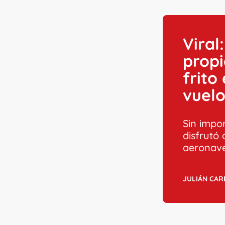
Viral
propi
frito
vuel
Sin impor
disfrutó 
aeronave
JULIÁN CA