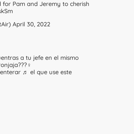
d for Pam and Jeremy to cherish
BskSm
tAir)
April 30, 2022
entras a tu jefe en el mismo
njaja???‍♀️
enterar
♬ el que use este