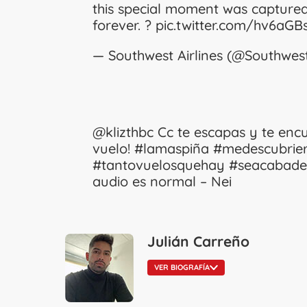
this special moment was capture
forever. ?
pic.twitter.com/hv6aG
— Southwest Airlines (@Southwes
@klizthbc
Cc te escapas y te encu
vuelo!
#lamaspiña
#medescubriero
#tantovuelosquehay
#seacabade
audio es normal – Nei
Julián Carreño
VER BIOGRAFÍA