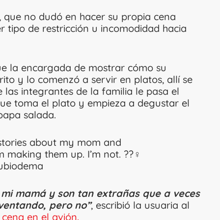
a, que no dudó en hacer su propia cena
r tipo de restricción u incomodidad hacia
e la encargada de mostrar cómo su
ito y lo comenzó a servir en platos, allí se
as integrantes de la familia le pasa el
ue toma el plato y empieza a degustar el
papa salada.
 stories about my mom and
m making them up. I’m not. ??‍♀️
rubiodema
e mi mamá y son tan extrañas que a veces
nventando, pero no”
, escribió la usuaria al
 cena en el avión.