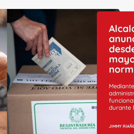
Alcal
anunc
desde
mayo;
norm
Mediante 
administr
funciona
durante 
JIMMY RIAÑ