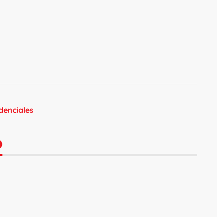
denciales
O