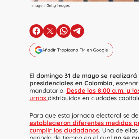
Imagen: Getty Images
en Facebook
en X
en Whatsapp
en Telegram
Añadir Tropicana FM en Google
El
domingo 31 de mayo se realizará l
presidenciales en Colombia
, escenar
mandatario.
Desde las 8:00 a.m. y la
urnas
distribuidas en ciudades capital
Para que esta jornada electoral se d
establecieron diferentes medidas 
cumplir los ciudadanos
. Una de ellas
periodo de tiempo en el cual
no se p