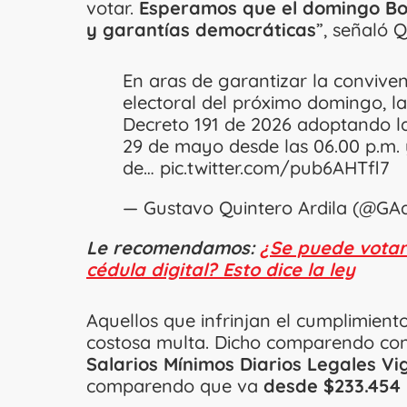
votar.
Esperamos que el domingo Bog
y garantías democráticas
”, señaló Q
En aras de garantizar la conviven
electoral del próximo domingo, l
Decreto 191 de 2026 adoptando l
29 de mayo desde las 06.00 p.m. y
de…
pic.twitter.com/pub6AHTfl7
— Gustavo Quintero Ardila (@GA
Le recomendamos:
¿Se puede votar 
cédula digital? Esto dice la ley
Aquellos que infrinjan el cumplimien
costosa multa. Dicho comparendo co
Salarios Mínimos Diarios Legales V
comparendo que va
desde $233.454 