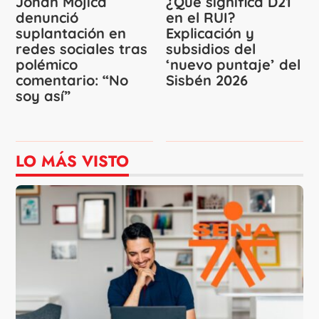
Johan Mojica
¿Qué significa D21
denunció
en el RUI?
suplantación en
Explicación y
redes sociales tras
subsidios del
polémico
‘nuevo puntaje’ del
comentario: “No
Sisbén 2026
soy así”
LO MÁS VISTO