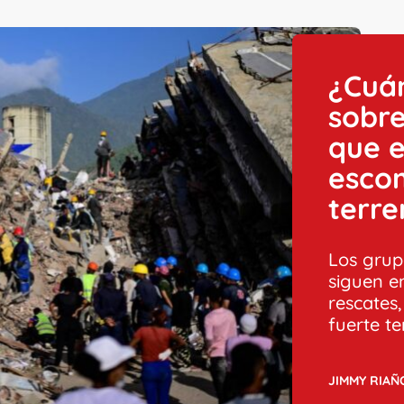
¿Cuá
sobre
que e
esco
terr
Los grup
siguen e
rescates
fuerte t
JIMMY RIAÑ