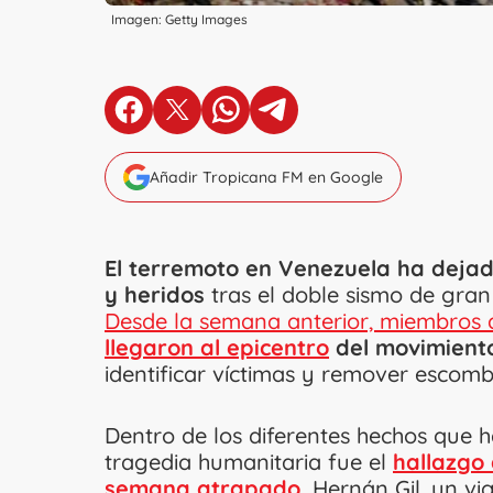
Imagen: Getty Images
en Facebook
en X
en Whatsapp
en Telegram
Añadir Tropicana FM en Google
El terremoto en Venezuela ha dejad
y heridos
tras el doble sismo de gran
Desde la semana anterior, miembros d
llegaron al epicentro
del movimiento
identificar víctimas y remover escomb
Dentro de los diferentes hechos que 
tragedia humanitaria fue el
hallazgo
semana atrapado
.
Hernán Gil, un vig