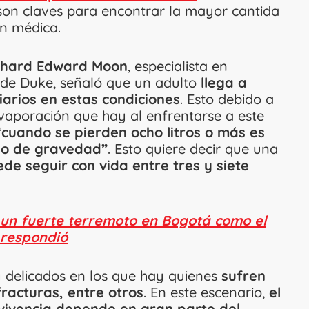
e son claves para encontrar la mayor cantida
ón médica.
chard Edward Moon
, especialista en
d de Duke, señaló que un adulto
llega a
iarios en estas condiciones
. Esto debido a
a evaporación que hay al enfrentarse a este
“cuando se pierden ocho litros o más es
do de gravedad”
. Esto quiere decir que una
ede seguir con vida entre tres y siete
un fuerte terremoto en Bogotá como el
 respondió
y delicados en los que hay quienes
sufren
fracturas, entre otros
. En este escenario,
el
vivencia depende en gran parte del