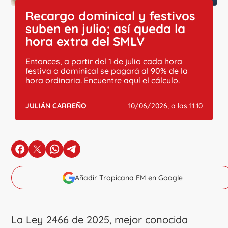
Recargo dominical y festivos
suben en julio; así queda la
hora extra del SMLV
Entonces, a partir del 1 de julio cada hora
festiva o dominical se pagará al 90% de la
hora ordinaria. Encuentre aquí el cálculo.
JULIÁN CARREÑO
10/06/2026, a las 11:10
en Facebook
en X
en Whatsapp
en Telegram
Añadir Tropicana FM en Google
La Ley 2466 de 2025, mejor conocida