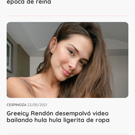
época de reina
CESPINOZA
22/05/2021
Greeicy Rendón desempolvó video
bailando hula hula ligerita de ropa