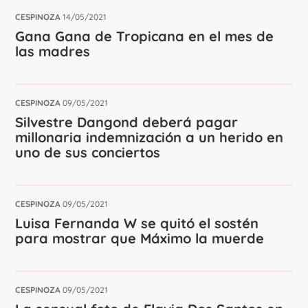
CESPINOZA
14/05/2021
Gana Gana de Tropicana en el mes de
las madres
CESPINOZA
09/05/2021
Silvestre Dangond deberá pagar
millonaria indemnización a un herido en
uno de sus conciertos
CESPINOZA
09/05/2021
Luisa Fernanda W se quitó el sostén
para mostrar que Máximo la muerde
CESPINOZA
09/05/2021