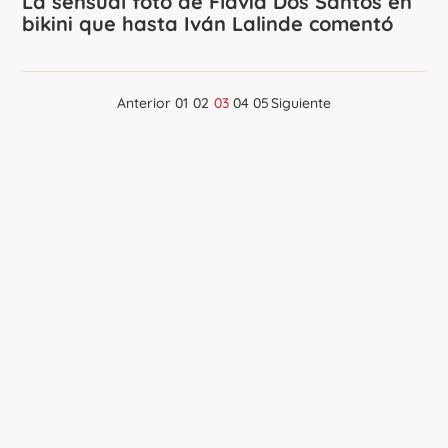
La sensual foto de Flavia Dos Santos en
bikini que hasta Iván Lalinde comentó
Anterior
01
02
03
04
05
Siguiente
Navegación