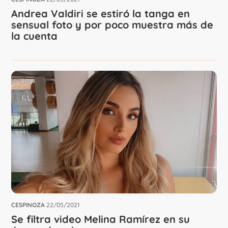
Andrea Valdiri se estiró la tanga en
sensual foto y por poco muestra más de
la cuenta
CESPINOZA
22/05/2021
Se filtra video Melina Ramírez en su