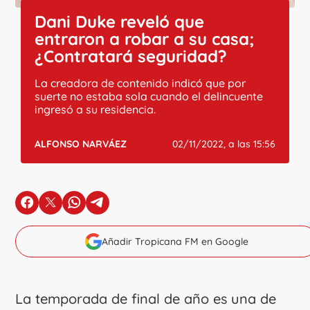
Dani Duke reveló que
entraron a robar a su casa;
¿Contratará seguridad?
La creadora de contenido indicó que por
suerte no estaba sola cuando el delincuente
ingresó a su residencia.
ALFONSO NARVÁEZ
02/11/2022, a las 15:56
en Facebook
en X
en Whatsapp
en Telegram
Añadir Tropicana FM en Google
La temporada de final de año es una de