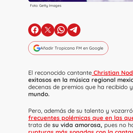
Foto: Getty Images
en Facebook
en X
en Whatsapp
en Telegram
Añadir Tropicana FM en Google
El reconocido cantante
Christian Nod
exitosos en la música regional mexi
decenas de premios que ha recibido y
mundo.
Pero, además de su talento y vozarró
frecuentes polémicas que en las qu
trata de
su vida amorosa,
pues no ha
rupturas más sonadas con la cantan