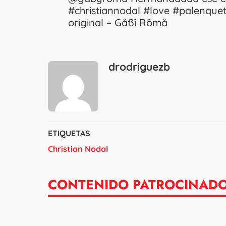
#christiannodal
#love
#palenquet
original – Gåßî Rômå
drodriguezb
ETIQUETAS
Christian Nodal
CONTENIDO PATROCINAD