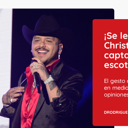
¡Se l
Chris
capta
escot
El gesto
en medio
opiniones
DRODRIGUE