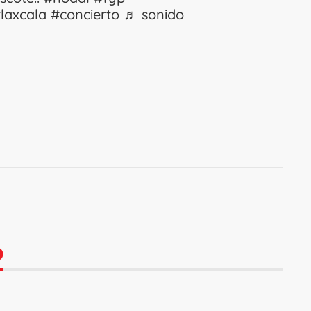
laxcala
#concierto
♬ sonido
O